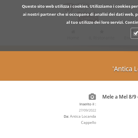
Questo sito web utilizza i cookies. Utilizziamo i cookies per
ai nostri partner che si occupano di analisi dei dati web,
al tuo utilizzo dei loro servizi. Con
Home
IL Ristorante
Enote
'Antica 
Mele a Mel 8/9
Inserito il :
27/09/2022
Antica Locanda
Da:
Cappello