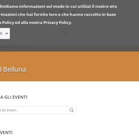
informazioni chiama ll numero :
0437.753651
dividiamo informazioni sul modo in cui utilizzi il nostro sito
ormazioni che hai fornito loro o che hanno raccolto in base
 Policy ed alla nostra Privacy Policy.
li
l Belluna
A GLI EVENTI
EVENTI