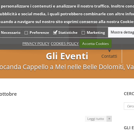
Per 
 personalizzare i contenuti e analizzare il nostro traffico. Inoltre con
 pubblicità e social media, i quali potrebbero combinarle con altre inf
tinuando a navigare sul nostro sito esprimi consenso alla nostra Cookies
Mostra dettag
Necessario
Preferenze
Statistiche
Marketing
ca
Promozioni
Residenza
Gli Eventi
La Storia
PRIVACY POLICY
COOKIES POLICY
Accetta Cookies
Gli Eventi
Contatti
Locanda Cappello a Mel nelle Belle Dolomiti, Va
 ottobre
CERC
+
Leggi tutto
GLI 