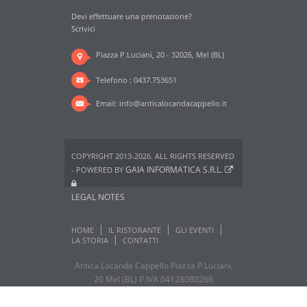
Devi effettuare una prenotazione?
Scrivici
Piazza P.Luciani, 20 - 32026, Mel (BL)
Telefono : 0437.753651
Email:
info@anticalocandacappello.it
COPYRIGHT 2013-2026. ALL RIGHTS RESERVED
GAIA INFORMATICA S.R.L.
- POWERED BY
LEGAL NOTES
HOME
IL RISTORANTE
GLI EVENTI
LA STORIA
CONTATTI
Antica Locanda Cappello Piazza P.Luciani,
20 Mel (BL) P.IVA 04128080266