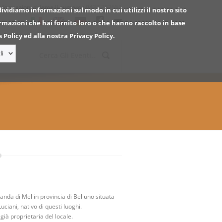
informazioni chiama ll numero :
0437.753651
dividiamo informazioni sul modo in cui utilizzi il nostro sito
ormazioni che hai fornito loro o che hanno raccolto in base
 Policy ed alla nostra Privacy Policy.
li
anda di Mel in provincia di Belluno situata
ciani, nativo di questi luoghi.
già proprietaria del locale.