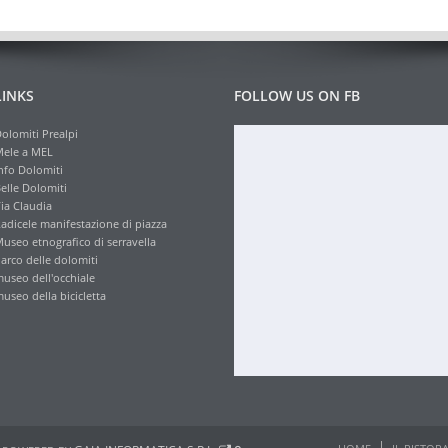
LINKS
FOLLOW US ON FB
olomiti Prealpi
ele a MEL
nfo Dolomiti
elle Dolomiti
ia Claudia
adicele manifestazione di piazza
useo etnografico di serravella
arco delle dolomiti
useo dell'occhiale
useo della bicicletta