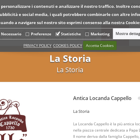
Per 
 personalizzare i contenuti e analizzare il nostro traffico. Inoltre con
 pubblicità e social media, i quali potrebbero combinarle con altre inf
tinuando a navigare sul nostro sito esprimi consenso alla nostra Cookies
Mostra dettag
Necessario
Preferenze
Statistiche
Marketing
ca
Promozioni
Residenza
Gli Eventi
La Storia
PRIVACY POLICY
COOKIES POLICY
Accetta Cookies
La Storia
La Storia
Antica Locanda Cappello
La Storia
La Locanda Cappello è la più antica loc
nella piazza centrale dedicata a Papa Lu
Il nome deriva dalla famiglia Cappello, 