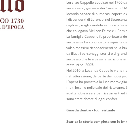
Lorenzo Cappello acquistò nel 1700 da 
secentesco, già sede dei Cavalieri di Ma
locanda capace di numerosi coperti e o
I discendenti di Lorenzo, nel Settecento
degli avi, migliorandola sempre più e a
che collegava Mel con Feltre e il Primier
La famiglia Cappello fu proprietaria de
successiva ha continuato la squisita os
valso massimi riconoscimenti nella bu
da illustri personaggi storici e di gra
successo che le è valso la iscrizione ai l
restauri nel 2005.
Nel 2010 la Locanda Cappello viene ri
ristrutturazione, da parte dei nuovi prop
L'opera ha portato alla luce meraviglios
molti locali e nelle sale del ristorante
adattandole a sale per ricevimenti ed
sono state dotate di ogni confort.
Guarda dentro - tour virtuale
Scarica la storia completa con le im