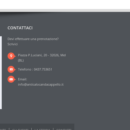
CONTATTACI
Devi effettuare una prenotazione?
Scrivici
Piazza P.Luciani, 20 - 32026, Mel
(BL)
Telefono : 0437.753651
Email:
info@anticalocandacappello.it