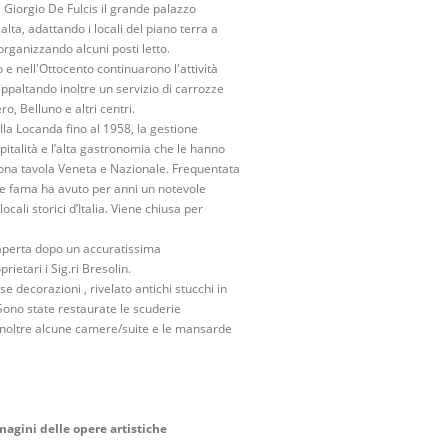
Giorgio De Fulcis il grande palazzo
lta, adattando i locali del piano terra a
rganizzando alcuni posti letto.
 e nell'Ottocento continuarono l'attività
ppaltando inoltre un servizio di carrozze
o, Belluno e altri centri.
lla Locanda fino al 1958, la gestione
pitalità e l’alta gastronomia che le hanno
ona tavola Veneta e Nazionale. Frequentata
nde fama ha avuto per anni un notevole
ocali storici d’Italia. Viene chiusa per
aperta dopo un accuratissima
rietari i Sig.ri Bresolin.
e decorazioni , rivelato antichi stucchi in
. Sono state restaurate le scuderie
 inoltre alcune camere/suite e le mansarde
magini delle opere artistiche