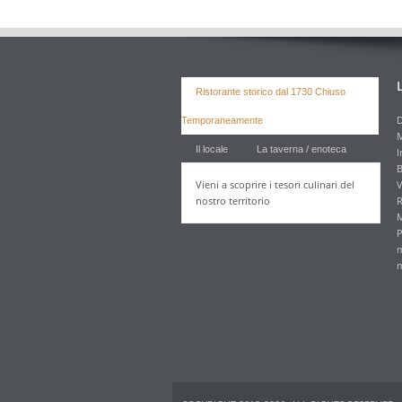
Ristorante storico dal 1730 Chiuso
D
Temporaneamente
M
Il locale
La taverna / enoteca
I
B
Vieni a scoprire i tesori culinari del
V
nostro territorio
R
M
P
m
m