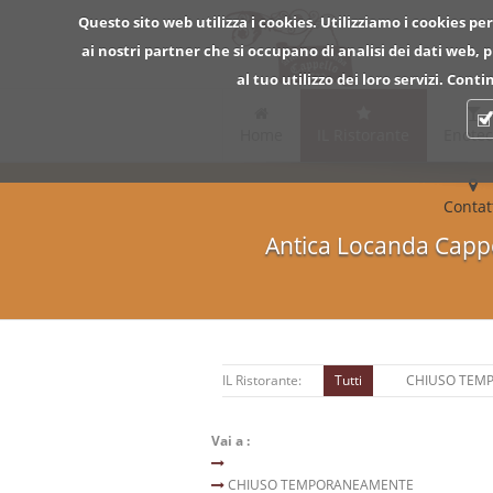
Questo sito web utilizza i cookies. Utilizziamo i cookies per
ai nostri partner che si occupano di analisi dei dati web,
al tuo utilizzo dei loro servizi. Con
Home
IL Ristorante
Enote
Contat
Antica Locanda Cappe
IL Ristorante:
Tutti
CHIUSO TEM
Vai a :
CHIUSO TEMPORANEAMENTE