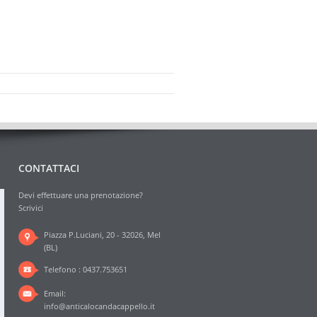
CONTATTACI
Devi effettuare una prenotazione?
Scrivici
Piazza P.Luciani, 20 - 32026, Mel
(BL)
Telefono : 0437.753651
Email:
info@anticalocandacappello.it