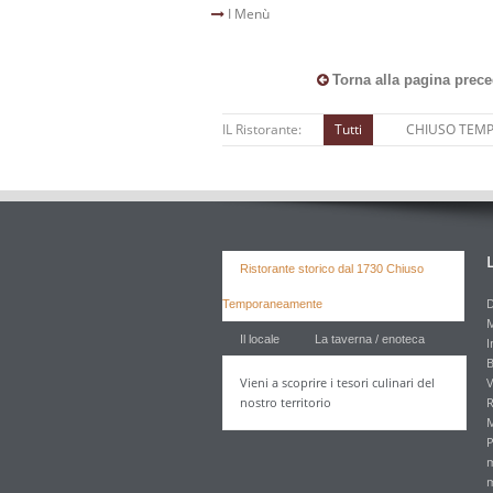
I Menù
Torna alla pagina prec
IL Ristorante:
Tutti
CHIUSO TEM
Ristorante storico dal 1730 Chiuso
D
Temporaneamente
M
Il locale
La taverna / enoteca
I
B
Vieni a scoprire i tesori culinari del
V
nostro territorio
R
M
P
m
m