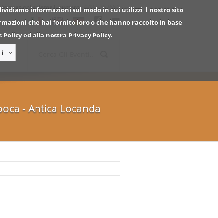
informazioni chiama ll numero :
0437.753651
dividiamo informazioni sul modo in cui utilizzi il nostro sito
ormazioni che hai fornito loro o che hanno raccolto in base
 Policy ed alla nostra Privacy Policy.
li
poca - Antica Locanda