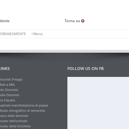
edente
Torna su
PORANEAMENTE
I Menù
LINKS
FOLLOW US ON FB
olomiti Prealpi
ele a MEL
nfo Dolomiti
elle Dolomiti
ia Claudia
adicele manifestazione di piazza
useo etnografico di serravella
arco delle dolomiti
useo dell'occhiale
useo della bicicletta