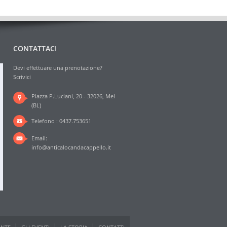
CONTATTACI
Devi effettuare una prenotazione?
Scrivici
Piazza P.Luciani, 20 - 32026, Mel
(BL)
Telefono : 0437.753651
Email:
info@anticalocandacappello.it