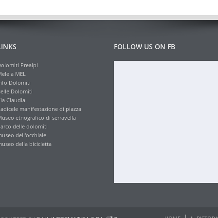
LINKS
FOLLOW US ON FB
olomiti Prealpi
ele a MEL
nfo Dolomiti
elle Dolomiti
ia Claudia
adicele manifestazione di piazza
useo etnografico di serravella
arco delle dolomiti
useo dell'occhiale
useo della bicicletta