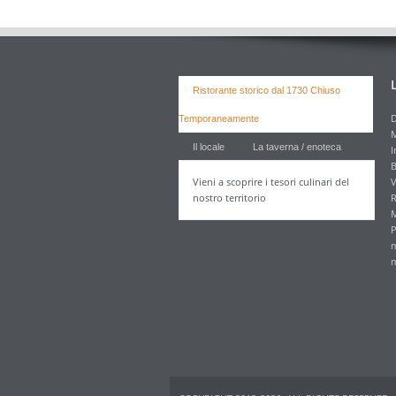
Ristorante storico dal 1730 Chiuso
D
Temporaneamente
M
Il locale
La taverna / enoteca
I
B
Vieni a scoprire i tesori culinari del
V
nostro territorio
R
M
P
m
m