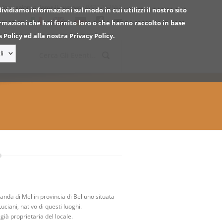
informazioni chiama ll numero :
0437.753651
dividiamo informazioni sul modo in cui utilizzi il nostro sito
ormazioni che hai fornito loro o che hanno raccolto in base
 Policy ed alla nostra Privacy Policy.
li
anda di Mel in provincia di Belluno situata
ciani, nativo di questi luoghi.
già proprietaria del locale.