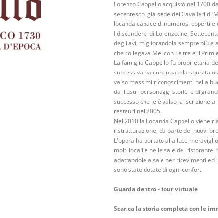
Lorenzo Cappello acquistò nel 1700 da 
secentesco, già sede dei Cavalieri di Ma
locanda capace di numerosi coperti e o
I discendenti di Lorenzo, nel Settecento
degli avi, migliorandola sempre più e a
che collegava Mel con Feltre e il Primier
La famiglia Cappello fu proprietaria de
successiva ha continuato la squisita os
valso massimi riconoscimenti nella bu
da illustri personaggi storici e di gra
successo che le è valso la iscrizione ai l
restauri nel 2005.
Nel 2010 la Locanda Cappello viene ri
ristrutturazione, da parte dei nuovi prop
L'opera ha portato alla luce meraviglios
molti locali e nelle sale del ristorante
adattandole a sale per ricevimenti ed
sono state dotate di ogni confort.
Guarda dentro - tour virtuale
Scarica la storia completa con le im