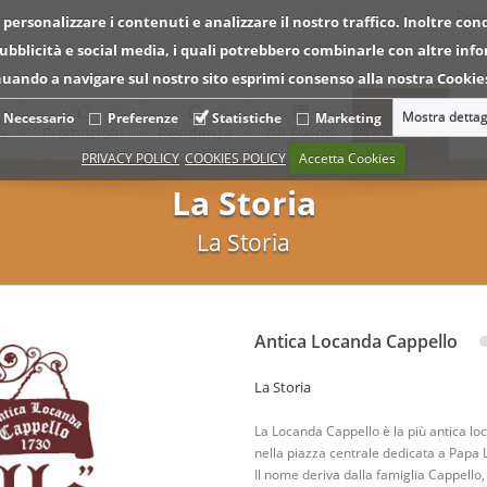
Per 
 personalizzare i contenuti e analizzare il nostro traffico. Inoltre con
 pubblicità e social media, i quali potrebbero combinarle con altre inf
tinuando a navigare sul nostro sito esprimi consenso alla nostra Cookies
Mostra dettag
Necessario
Preferenze
Statistiche
Marketing
ca
Promozioni
Residenza
Gli Eventi
La Storia
PRIVACY POLICY
COOKIES POLICY
Accetta Cookies
La Storia
La Storia
Antica Locanda Cappello
La Storia
La Locanda Cappello è la più antica loc
nella piazza centrale dedicata a Papa Lu
Il nome deriva dalla famiglia Cappello, 