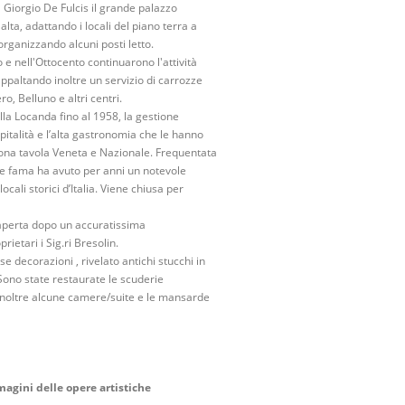
Giorgio De Fulcis il grande palazzo
lta, adattando i locali del piano terra a
rganizzando alcuni posti letto.
 e nell'Ottocento continuarono l'attività
ppaltando inoltre un servizio di carrozze
o, Belluno e altri centri.
lla Locanda fino al 1958, la gestione
pitalità e l’alta gastronomia che le hanno
ona tavola Veneta e Nazionale. Frequentata
nde fama ha avuto per anni un notevole
ocali storici d’Italia. Viene chiusa per
aperta dopo un accuratissima
rietari i Sig.ri Bresolin.
e decorazioni , rivelato antichi stucchi in
. Sono state restaurate le scuderie
 inoltre alcune camere/suite e le mansarde
magini delle opere artistiche