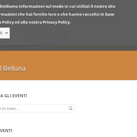
informazioni chiama ll numero :
0437.753651
dividiamo informazioni sul modo in cui utilizzi il nostro sito
ormazioni che hai fornito loro o che hanno raccolto in base
 Policy ed alla nostra Privacy Policy.
li
l Belluna
A GLI EVENTI
EVENTI