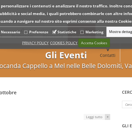
Per 
 personalizzare i contenuti e analizzare il nostro traffico. Inoltre con
 pubblicità e social media, i quali potrebbero combinarle con altre inf
tinuando a navigare sul nostro sito esprimi consenso alla nostra Cookies
Mostra dettag
Necessario
Preferenze
Statistiche
Marketing
ca
Promozioni
Residenza
Gli Eventi
La Storia
PRIVACY POLICY
COOKIES POLICY
Accetta Cookies
Gli Eventi
Contatti
Locanda Cappello a Mel nelle Belle Dolomiti, Va
 ottobre
CERC
+
Leggi tutto
GLI 