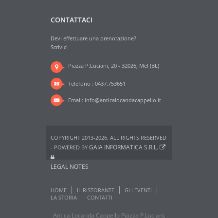
CONTATTACI
Devi effettuare una prenotazione?
Scrivici
Piazza P.Luciani, 20 - 32026, Mel (BL)
Telefono : 0437.753651
Email:
info@anticalocandacappello.it
COPYRIGHT 2013-2026. ALL RIGHTS RESERVED
GAIA INFORMATICA S.R.L.
- POWERED BY
LEGAL NOTES
HOME
IL RISTORANTE
GLI EVENTI
LA STORIA
CONTATTI
Antica Locanda Cappello Piazza P.Luciani,