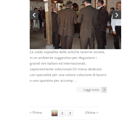
La calda ospitalita delle antiche taverne venete,
in un ambiente suggestivo per degustare i
grandi vini italiani ed internazionali,
sapientemente selezionati.Un menu dedicato
con specialità per una veloce colazione di lavoro
o uno spuntino per accomp ...
+
Leggi tutto
< Prima
Ultima >
1
2
3