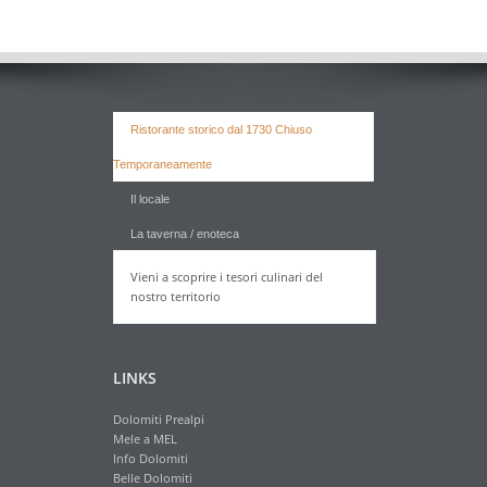
Ristorante storico dal 1730 Chiuso
Temporaneamente
Il locale
La taverna / enoteca
Vieni a scoprire i tesori culinari del
nostro territorio
LINKS
Dolomiti Prealpi
Mele a MEL
Info Dolomiti
Belle Dolomiti