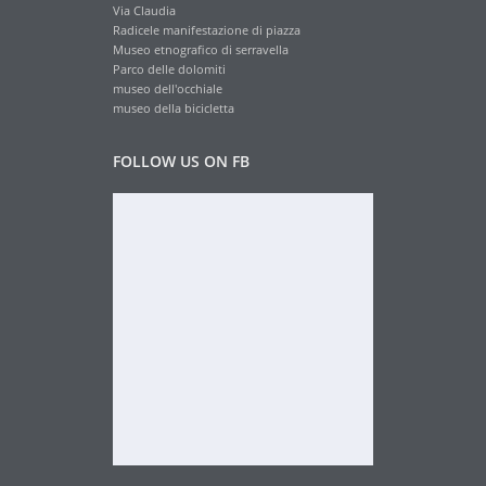
Via Claudia
Radicele manifestazione di piazza
Museo etnografico di serravella
Parco delle dolomiti
museo dell'occhiale
museo della bicicletta
FOLLOW US ON FB